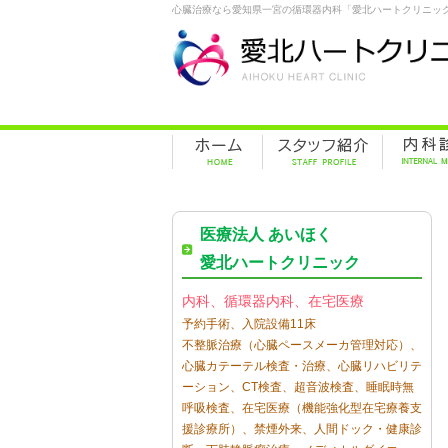
心臓治療なら愛知県一宮の循環器内科「愛北ハートクリニッ
医療法人 あいほく
愛北ハートクリニック
内科、循環器内科、在宅医療
予約手術、入院設備11床
不整脈治療（心臓ペースメーカ管理対応）、
心臓カテーテル検査・治療、心臓リハビリテ
ーション、CT検査、超音波検査、睡眠時無
呼吸検査、在宅医療（機能強化型在宅療養支
援診療所）、禁煙外来、人間ドック・健康診