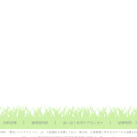
内科診療
循環器内科
あいほく在宅ケアセンター
診療時間・
内科 『愛北ハートクリニック』 は、入院施設も完備しており、狭心症、心筋梗塞に対するカテーテル治療も