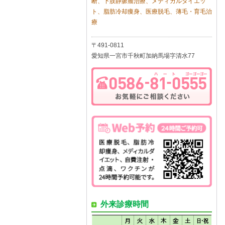
断、下肢静脈瘤治療、メディカルダイエッ
ト、脂肪冷却痩身、医療脱毛、薄毛・育毛治
療
〒491-0811
愛知県一宮市千秋町加納馬場字清水77
外来診療時間