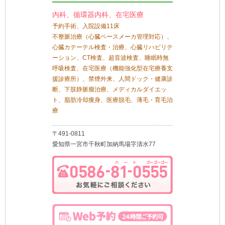
内科、循環器内科、在宅医療
予約手術、入院設備11床
不整脈治療（心臓ペースメーカ管理対応）、
心臓カテーテル検査・治療、心臓リハビリテ
ーション、CT検査、超音波検査、睡眠時無
呼吸検査、在宅医療（機能強化型在宅療養支
援診療所）、禁煙外来、人間ドック・健康診
断、下肢静脈瘤治療、メディカルダイエッ
ト、脂肪冷却痩身、医療脱毛、薄毛・育毛治
療
〒491-0811
愛知県一宮市千秋町加納馬場字清水77