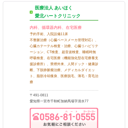
医療法人 あいほく
愛北ハートクリニック
内科、循環器内科、在宅医療
予約手術、入院設備11床
不整脈治療（心臓ペースメーカ管理対応）、
心臓カテーテル検査・治療、心臓リハビリテ
ーション、CT検査、超音波検査、睡眠時無
呼吸検査、在宅医療（機能強化型在宅療養支
援診療所）、禁煙外来、人間ドック・健康診
断、下肢静脈瘤治療、メディカルダイエッ
ト、脂肪冷却痩身、医療脱毛、薄毛・育毛治
療
〒491-0811
愛知県一宮市千秋町加納馬場字清水77