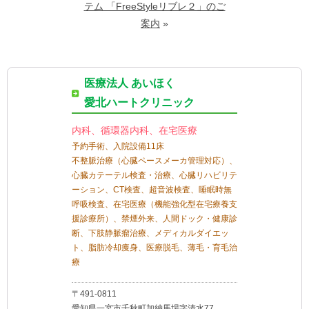
テム 「FreeStyleリブレ２」のご
案内
»
医療法人 あいほく
愛北ハートクリニック
内科、循環器内科、在宅医療
予約手術、入院設備11床
不整脈治療（心臓ペースメーカ管理対応）、
心臓カテーテル検査・治療、心臓リハビリテ
ーション、CT検査、超音波検査、睡眠時無
呼吸検査、在宅医療（機能強化型在宅療養支
援診療所）、禁煙外来、人間ドック・健康診
断、下肢静脈瘤治療、メディカルダイエッ
ト、脂肪冷却痩身、医療脱毛、薄毛・育毛治
療
〒491-0811
愛知県一宮市千秋町加納馬場字清水77