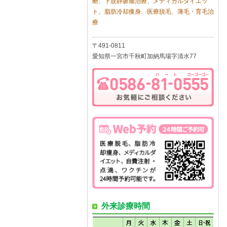
断、下肢静脈瘤治療、メディカルダイエッ
ト、脂肪冷却痩身、医療脱毛、薄毛・育毛治
療
〒491-0811
愛知県一宮市千秋町加納馬場字清水77
外来診療時間