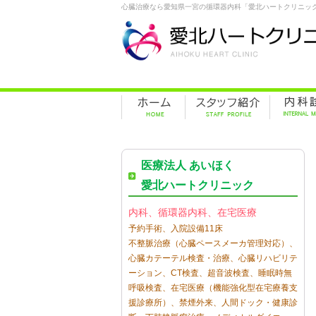
心臓治療なら愛知県一宮の循環器内科「愛北ハートクリニッ
医療法人 あいほく
愛北ハートクリニック
内科、循環器内科、在宅医療
予約手術、入院設備11床
不整脈治療（心臓ペースメーカ管理対応）、
心臓カテーテル検査・治療、心臓リハビリテ
ーション、CT検査、超音波検査、睡眠時無
呼吸検査、在宅医療（機能強化型在宅療養支
援診療所）、禁煙外来、人間ドック・健康診