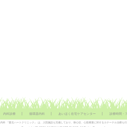
内科診療
循環器内科
あいほく在宅ケアセンター
診療時間・
内科 『愛北ハートクリニック』 は、入院施設も完備しており、狭心症、心筋梗塞に対するカテーテル治療も