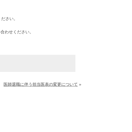
。
ください。
い合わせください。
医師退職に伴う担当医表の変更について
»