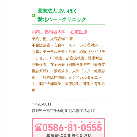
医療法人 あいほく
愛北ハートクリニック
内科、循環器内科、在宅医療
予約手術、入院設備11床
不整脈治療（心臓ペースメーカ管理対応）、
心臓カテーテル検査・治療、心臓リハビリテ
ーション、CT検査、超音波検査、睡眠時無
呼吸検査、在宅医療（機能強化型在宅療養支
援診療所）、禁煙外来、人間ドック・健康診
断、下肢静脈瘤治療、メディカルダイエッ
ト、脂肪冷却痩身、医療脱毛、薄毛・育毛治
療
〒491-0811
愛知県一宮市千秋町加納馬場字清水77