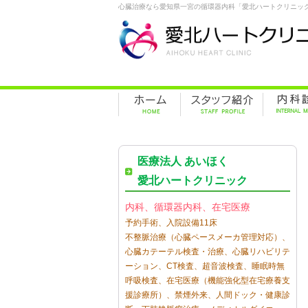
心臓治療なら愛知県一宮の循環器内科「愛北ハートクリニッ
医療法人 あいほく
愛北ハートクリニック
内科、循環器内科、在宅医療
予約手術、入院設備11床
不整脈治療（心臓ペースメーカ管理対応）、
心臓カテーテル検査・治療、心臓リハビリテ
ーション、CT検査、超音波検査、睡眠時無
呼吸検査、在宅医療（機能強化型在宅療養支
援診療所）、禁煙外来、人間ドック・健康診