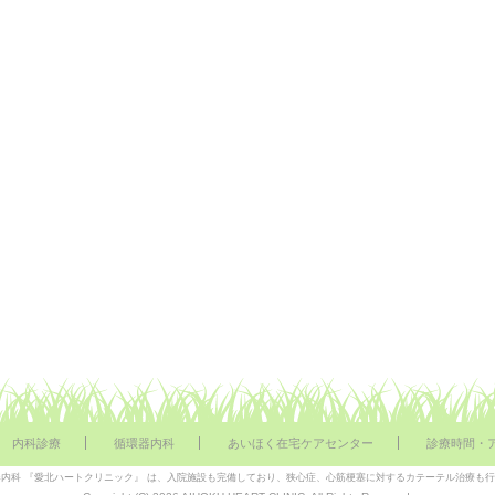
内科診療
循環器内科
あいほく在宅ケアセンター
診療時間・
内科 『愛北ハートクリニック』 は、入院施設も完備しており、狭心症、心筋梗塞に対するカテーテル治療も