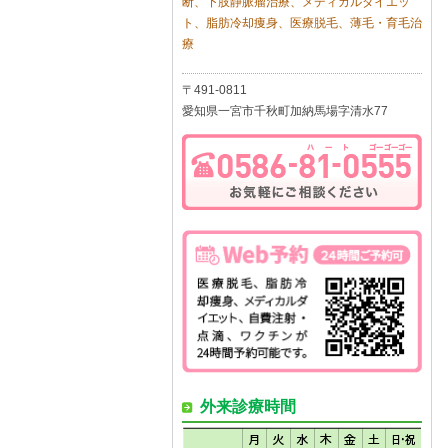
断、下肢静脈瘤治療、メディカルダイエッ
ト、脂肪冷却痩身、医療脱毛、薄毛・育毛治
療
〒491-0811
愛知県一宮市千秋町加納馬場字清水77
外来診療時間