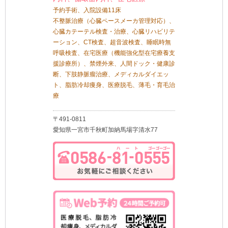
予約手術、入院設備11床
不整脈治療（心臓ペースメーカ管理対応）、
心臓カテーテル検査・治療、心臓リハビリテ
ーション、CT検査、超音波検査、睡眠時無
呼吸検査、在宅医療（機能強化型在宅療養支
援診療所）、禁煙外来、人間ドック・健康診
断、下肢静脈瘤治療、メディカルダイエッ
ト、脂肪冷却痩身、医療脱毛、薄毛・育毛治
療
〒491-0811
愛知県一宮市千秋町加納馬場字清水77