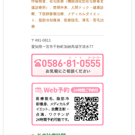
呼吸検査、在宅医療（機能強化型在宅療養支
援診療所）、禁煙外来、人間ドック・健康診
断、下肢静脈瘤治療、メディカルダイエッ
ト、脂肪冷却痩身、医療脱毛、薄毛・育毛治
療
〒491-0811
愛知県一宮市千秋町加納馬場字清水77