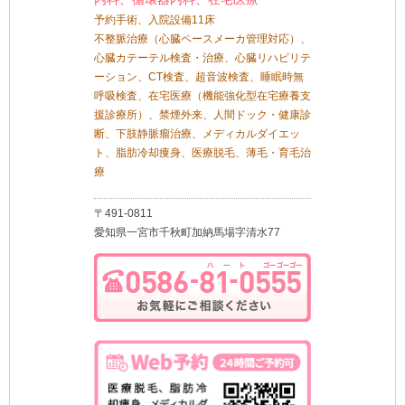
予約手術、入院設備11床
不整脈治療（心臓ペースメーカ管理対応）、
心臓カテーテル検査・治療、心臓リハビリテ
ーション、CT検査、超音波検査、睡眠時無
呼吸検査、在宅医療（機能強化型在宅療養支
援診療所）、禁煙外来、人間ドック・健康診
断、下肢静脈瘤治療、メディカルダイエッ
ト、脂肪冷却痩身、医療脱毛、薄毛・育毛治
療
〒491-0811
愛知県一宮市千秋町加納馬場字清水77