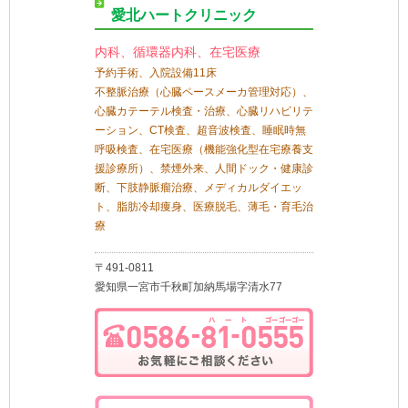
愛北ハートクリニック
内科、循環器内科、在宅医療
予約手術、入院設備11床
不整脈治療（心臓ペースメーカ管理対応）、
心臓カテーテル検査・治療、心臓リハビリテ
ーション、CT検査、超音波検査、睡眠時無
呼吸検査、在宅医療（機能強化型在宅療養支
援診療所）、禁煙外来、人間ドック・健康診
断、下肢静脈瘤治療、メディカルダイエッ
ト、脂肪冷却痩身、医療脱毛、薄毛・育毛治
療
〒491-0811
愛知県一宮市千秋町加納馬場字清水77