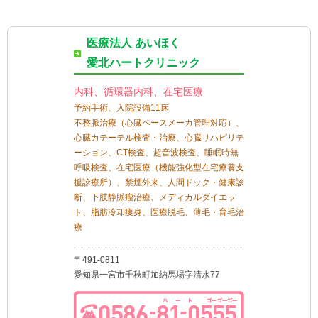
医療法人 あいほく
愛北ハートクリニック
内科、循環器内科、在宅医療
予約手術、入院設備11床
不整脈治療（心臓ペースメーカ管理対応）、
心臓カテーテル検査・治療、心臓リハビリテ
ーション、CT検査、超音波検査、睡眠時無
呼吸検査、在宅医療（機能強化型在宅療養支
援診療所）、禁煙外来、人間ドック・健康診
断、下肢静脈瘤治療、メディカルダイエッ
ト、脂肪冷却痩身、医療脱毛、薄毛・育毛治
療
〒491-0811
愛知県一宮市千秋町加納馬場字清水77