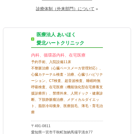
診療体制（外来部門）について
»
医療法人 あいほく
愛北ハートクリニック
内科、循環器内科、在宅医療
予約手術、入院設備11床
不整脈治療（心臓ペースメーカ管理対応）、
心臓カテーテル検査・治療、心臓リハビリテ
ーション、CT検査、超音波検査、睡眠時無
呼吸検査、在宅医療（機能強化型在宅療養支
援診療所）、禁煙外来、人間ドック・健康診
断、下肢静脈瘤治療、メディカルダイエッ
ト、脂肪冷却痩身、医療脱毛、薄毛・育毛治
療
〒491-0811
愛知県一宮市千秋町加納馬場字清水77