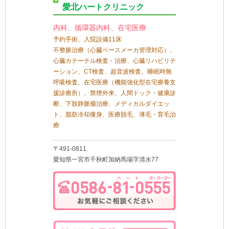
愛北ハートクリニック
内科、循環器内科、在宅医療
予約手術、入院設備11床
不整脈治療（心臓ペースメーカ管理対応）、
心臓カテーテル検査・治療、心臓リハビリテ
ーション、CT検査、超音波検査、睡眠時無
呼吸検査、在宅医療（機能強化型在宅療養支
援診療所）、禁煙外来、人間ドック・健康診
断、下肢静脈瘤治療、メディカルダイエッ
ト、脂肪冷却痩身、医療脱毛、薄毛・育毛治
療
〒491-0811
愛知県一宮市千秋町加納馬場字清水77