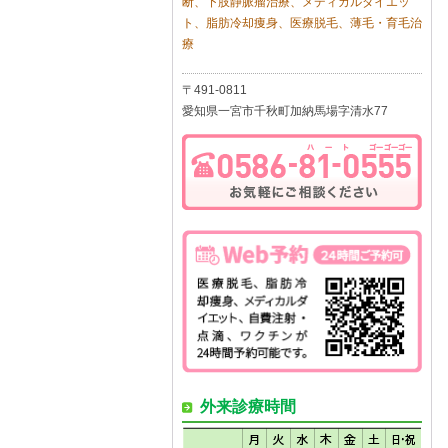
断、下肢静脈瘤治療、メディカルダイエッ
ト、脂肪冷却痩身、医療脱毛、薄毛・育毛治
療
〒491-0811
愛知県一宮市千秋町加納馬場字清水77
外来診療時間