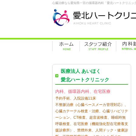
心臓治療なら愛知県一宮の循環器内科「愛北ハートクリニッ
医療法人 あいほく
愛北ハートクリニック
内科、循環器内科、在宅医療
予約手術、入院設備11床
不整脈治療（心臓ペースメーカ管理対応）、
心臓カテーテル検査・治療、心臓リハビリテ
ーション、CT検査、超音波検査、睡眠時無
呼吸検査、在宅医療（機能強化型在宅療養支
援診療所）、禁煙外来、人間ドック・健康診