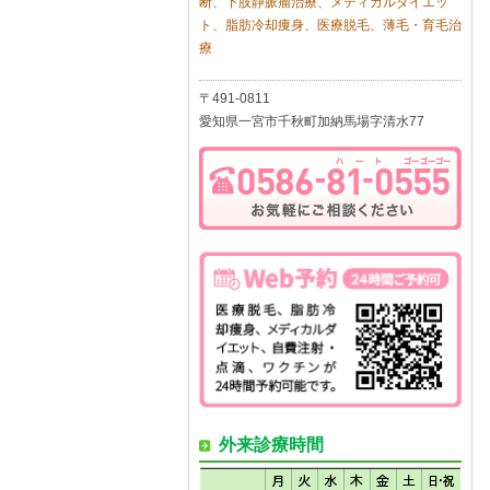
断、下肢静脈瘤治療、メディカルダイエッ
ト、脂肪冷却痩身、医療脱毛、薄毛・育毛治
療
〒491-0811
愛知県一宮市千秋町加納馬場字清水77
外来診療時間