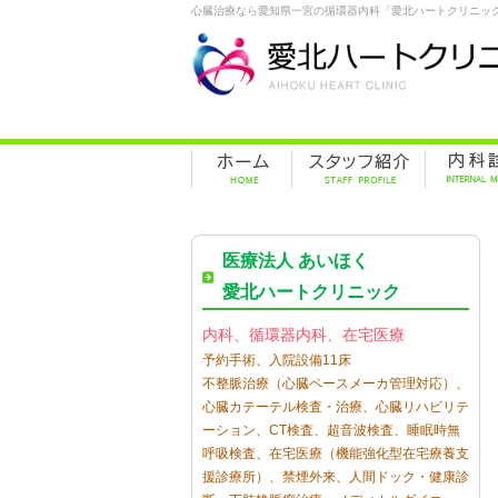
心臓治療なら愛知県一宮の循環器内科「愛北ハートクリニッ
医療法人 あいほく
愛北ハートクリニック
内科、循環器内科、在宅医療
予約手術、入院設備11床
不整脈治療（心臓ペースメーカ管理対応）、
心臓カテーテル検査・治療、心臓リハビリテ
ーション、CT検査、超音波検査、睡眠時無
呼吸検査、在宅医療（機能強化型在宅療養支
援診療所）、禁煙外来、人間ドック・健康診