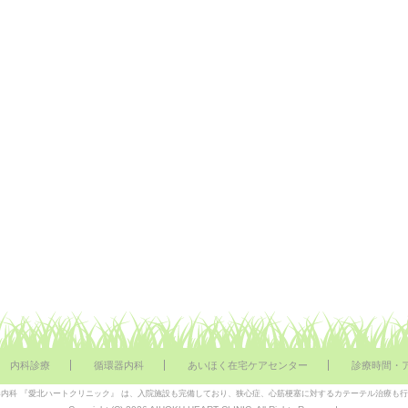
内科診療
循環器内科
あいほく在宅ケアセンター
診療時間・
内科 『愛北ハートクリニック』 は、入院施設も完備しており、狭心症、心筋梗塞に対するカテーテル治療も