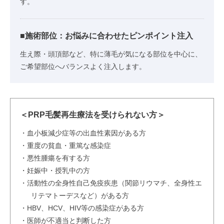
す。
■施術部位：お悩みに合わせたピンポイント注入
生え際・頭頂部など、特に薄毛が気になる部位を中心に、
ご希望部位へバランスよく注入します。
＜PRP毛髪再生療法を受けられない方＞
・血小板減少症等の出血性素因がある方
・重度の貧血・重篤な感染症
・悪性腫瘍を有する方
・妊娠中・授乳中の方
・活動性の全身性自己免疫疾患（関節リウマチ、全身性エ
リテマトーデスなど）がある方
・HBV、HCV、HIV等の感染症がある方
・医師が不適当と判断した方