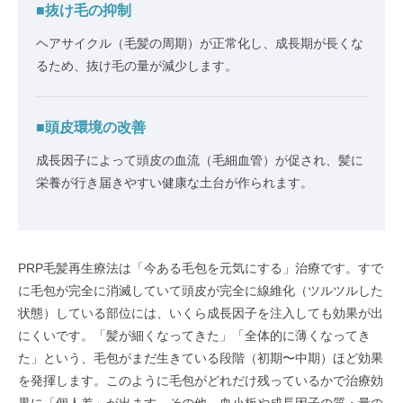
■抜け毛の抑制
ヘアサイクル（毛髪の周期）が正常化し、成長期が長くな
るため、抜け毛の量が減少します。
■頭皮環境の改善
成長因子によって頭皮の血流（毛細血管）が促され、髪に
栄養が行き届きやすい健康な土台が作られます。
PRP毛髪再生療法は「今ある毛包を元気にする」治療です。すで
に毛包が完全に消滅していて頭皮が完全に線維化（ツルツルした
状態）している部位には、いくら成長因子を注入しても効果が出
にくいです。「髪が細くなってきた」「全体的に薄くなってき
た」という、毛包がまだ生きている段階（初期〜中期）ほど効果
を発揮します。このように毛包がどれだけ残っているかで治療効
果に「個人差」が出ます。その他、血小板や成長因子の質・量の