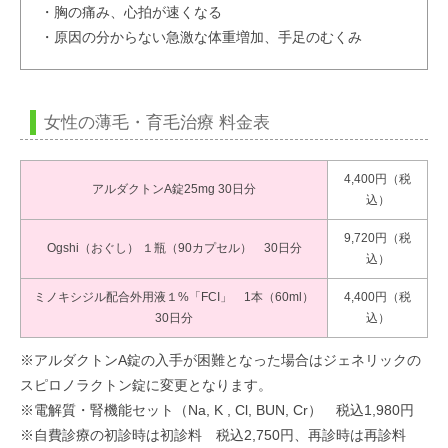
・胸の痛み、心拍が速くなる
・原因の分からない急激な体重増加、手足のむくみ
女性の薄毛・育毛治療 料金表
4,400円（税
アルダクトンA錠25mg 30日分
込）
9,720円（税
Ogshi（おぐし） １瓶（90カプセル） 30日分
込）
ミノキシジル配合外用液１%「FCI」 1本（60ml）
4,400円（税
30日分
込）
※アルダクトンA錠の入手が困難となった場合はジェネリックの
スピロノラクトン錠に変更となります。
※電解質・腎機能セット（Na, K , Cl, BUN, Cr） 税込1,980円
※自費診療の初診時は初診料 税込2,750円、再診時は再診料