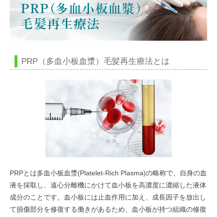
PRP（多血小板血漿）毛髪再生療法とは
PRPとは多血小板血漿(Platelet-Rich Plasma)の略称で、自身の血
液を採取し、遠心分離機にかけて血小板を高濃度に濃縮した液体
成分のことです。血小板には止血作用に加え、成長因子を放出し
て損傷部分を修復する働きがあるため、血小板が持つ組織の修復