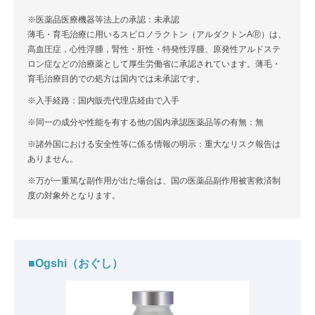
※医薬品医療機器等法上の承認：未承認
薄毛・育毛治療に用いるスピロノラクトン（アルダクトンAⓇ）は、
高血圧症，心性浮腫，腎性・肝性・特発性浮腫、原発性アルドステ
ロン症などの治療薬として厚生労働省に承認されています。薄毛・
育毛治療目的での処方は国内では未承認です。
※入手経路：国内販売代理店経由で入手
※同一の成分や性能を有する他の国内承認医薬品等の有無：無
※諸外国における安全性等に係る情報の明示：重大なリスク報告は
ありません。
※万が一重篤な副作用が出た場合は、国の医薬品副作用被害救済制
度の対象外となります。
■Ogshi（おぐし）