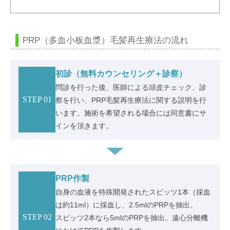
PRP（多血小板血漿）毛髪再生療法の流れ
初診（無料カウンセリング＋診察）
問診を行った後、医師による頭皮チェック、診
STEP 01
察を行い、PRP毛髪再生療法に関する説明を行
います。施術を希望される場合には同意書にサ
インを頂きます。
PRP作製
自身の血液を特殊開発されたスピッツ1本（採血
は約11ml）に採血し、2.5mlのPRPを抽出。
STEP 02
スピッツ2本なら5mlのPRPを抽出。遠心分離機