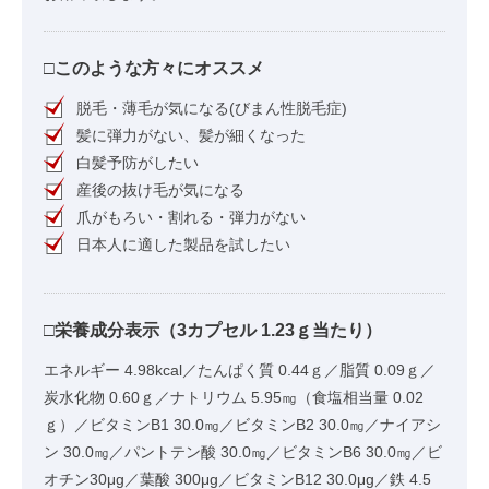
□このような方々にオススメ
脱毛・薄毛が気になる(びまん性脱毛症)
髪に弾力がない、髪が細くなった
白髪予防がしたい
産後の抜け毛が気になる
爪がもろい・割れる・弾力がない
日本人に適した製品を試したい
□栄養成分表示（3カプセル 1.23ｇ当たり）
エネルギー 4.98kcal／たんぱく質 0.44ｇ／脂質 0.09ｇ／
炭水化物 0.60ｇ／ナトリウム 5.95㎎（食塩相当量 0.02
ｇ）／ビタミンB1 30.0㎎／ビタミンB2 30.0㎎／ナイアシ
ン 30.0㎎／パントテン酸 30.0㎎／ビタミンB6 30.0㎎／ビ
オチン30μg／葉酸 300μg／ビタミンB12 30.0μg／鉄 4.5