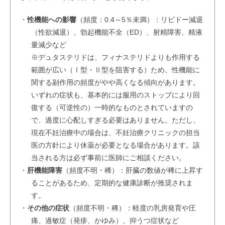
・
性機能への影響
（頻度：0.4～5％未満）：リビドー減退
（性欲減退）、勃起機能不全（ED）、射精障害、精液
量減少など
※デュタステリドは、フィナステリドよりも作用する
範囲が広い（Ⅰ型・Ⅱ型を阻害する）ため、性機能に
関する副作用の頻度がやや高くなる傾向があります。
いずれの症状も、基本的には服用のストップにより回
復する（可逆性の）一時的なものとされていますの
で、過度に心配しすぎる必要はありません。ただし、
現在不妊治療中の場合は、不妊治療クリニックの担当
医の方針により休薬が必要となる場合があります。該
当される方は必ず事前に医師にご相談ください。
・
肝機能障害
（頻度不明・稀）：肝臓の数値が稀に上昇す
ることがあるため、定期的な健康診断が推奨されま
す。
・
その他の症状
（頻度不明・稀）：軽度の乳房発育や圧
痛、過敏症（発疹、かゆみ）、抑うつ症状など