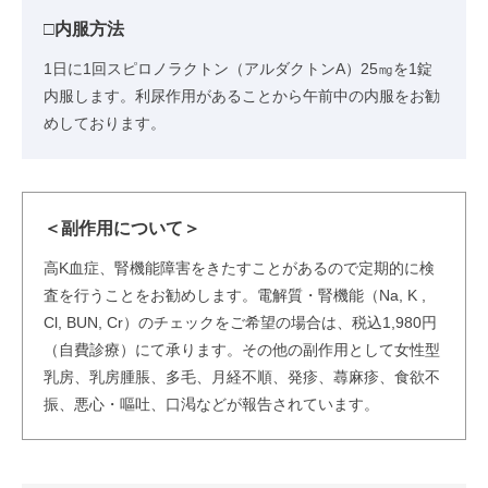
□内服方法
1日に1回スピロノラクトン（アルダクトンA）25㎎を1錠
内服します。利尿作用があることから午前中の内服をお勧
めしております。
＜副作用について＞
高K血症、腎機能障害をきたすことがあるので定期的に検
査を行うことをお勧めします。電解質・腎機能（Na, K ,
Cl, BUN, Cr）のチェックをご希望の場合は、税込1,980円
（自費診療）にて承ります。その他の副作用として女性型
乳房、乳房腫脹、多毛、月経不順、発疹、蕁麻疹、食欲不
振、悪心・嘔吐、口渇などが報告されています。