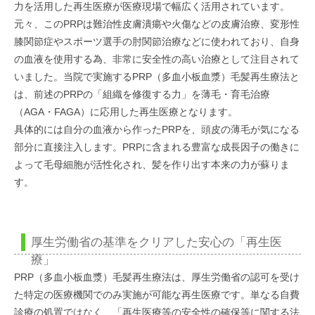
力を活用した再生医療が医療現場で幅広く活用されています。
元々、このPRPは難治性皮膚潰瘍や火傷などの皮膚治療、変形性
膝関節症やスポーツ選手の肘関節治療などに使われており、自身
の血液を使用する為、非常に安全性の高い治療として注目されて
いました。当院で実施するPRP（多血小板血漿）毛髪再生療法と
は、前述のPRPの「組織を修復する力」を薄毛・育毛治療
（AGA・FAGA）に応用した再生医療となります。
具体的には自分の血液から作ったPRPを、頭皮の薄毛が気になる
部分に直接注入します。PRPに含まれる豊富な成長因子の働きに
よって毛母細胞が活性化され、髪を作り出す本来の力が蘇りま
す。
厚生労働省の基準をクリアした安心の「再生医
療」
PRP（多血小板血漿）毛髪再生療法は、厚生労働省の認可を受け
た特定の医療機関でのみ実施が可能な再生医療です。単なる自費
診療の処置ではなく、「再生医療等の安全性の確保等に関する法