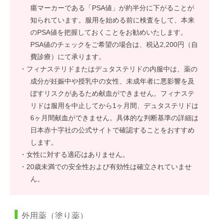
瘍マーカーである「PSA値」が約半分に下がることが
知られています。服用を始める前に検査をして、本来
のPSA値を把握しておくことをお勧めいたします。
PSA値のチェックをご希望の場合は、税込2,200円（自
費診療）にて承ります。
・フィナステリドまたはデュタステリドの内服中は、薬の
成分が妊娠中や授乳中の女性、未成年者に悪影響を及
ぼすリスクがあるため献血ができません。フィナステ
リドは服用を中止してから1ヶ月間、デュタステリドは
6ヶ月間献血ができません。具体的な判断基準の詳細は
日本赤十字社の公式サイトで確認することをおすすめ
します。
・女性に対する適応はありません。
・20歳未満での安全性および有効性は確立されていませ
ん。
外用薬（塗り薬）